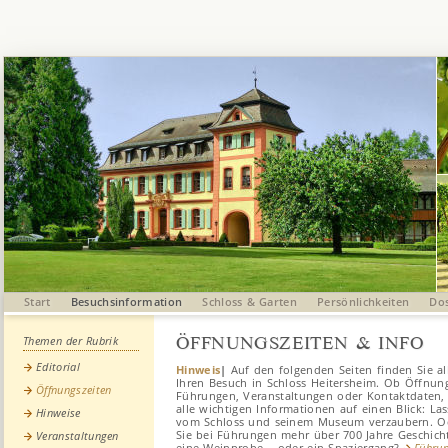
Start
Besuchsinformation
Schloss & Garten
Persönlichkeiten
Dos
ÖFFNUNGSZEITEN & INFO
Themen der Rubrik
Editorial
Hinweis
|
Auf den folgenden Seiten finden Sie a
Ihren Besuch in Schloss Heitersheim. Ob Öffnun
Öffnungszeiten
Führungen, Veranstaltungen oder Kontaktdaten, h
alle wichtigen Informationen auf einen Blick: Las
Hinweise
vom Schloss und seinem Museum verzaubern. Od
Sie bei Führungen mehr über 700 Jahre Geschich
Veranstaltungen
eine Weinprobe – oder ein Spaziergang?
Führu