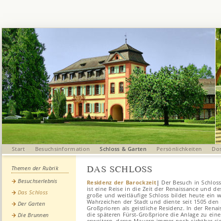
Start
Besuchsinformation
Schloss & Garten
Persönlichkeiten
Dos
DAS SCHLOSS
Themen der Rubrik
Besuchserlebnis
Residenz der Barockzeit
|
Der Besuch in Schloss
ist eine Reise in die Zeit der Renaissance und de
Das Schloss
große und weitläufige Schloss bildet heute ein w
Wahrzeichen der Stadt und diente seit 1505 de
Der Garten
Großprioren als geistliche Residenz. In der Renai
die späteren Fürst-Großpriore die Anlage zu ein
Die Brunnen
erweitern, deren Mauern immer noch sichtbar si