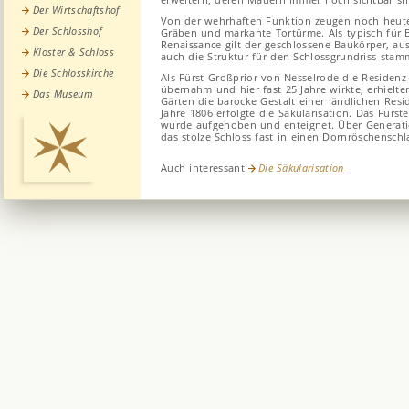
Der Wirtschaftshof
Von der wehrhaften Funktion zeugen noch heute
Der Schlosshof
Gräben und markante Tortürme. Als typisch für
Renaissance gilt der geschlossene Baukörper, aus
Kloster & Schloss
auch die Struktur für den Schlossgrundriss stam
Die Schlosskirche
Als Fürst-Großprior von Nesselrode die Residenz
übernahm und hier fast 25 Jahre wirkte, erhielt
Das Museum
Gärten die barocke Gestalt einer ländlichen Res
Jahre 1806 erfolgte die Säkularisation. Das Fürs
wurde aufgehoben und enteignet. Über Generat
das stolze Schloss fast in einen Dornröschenschl
Auch interessant
Die Säkularisation