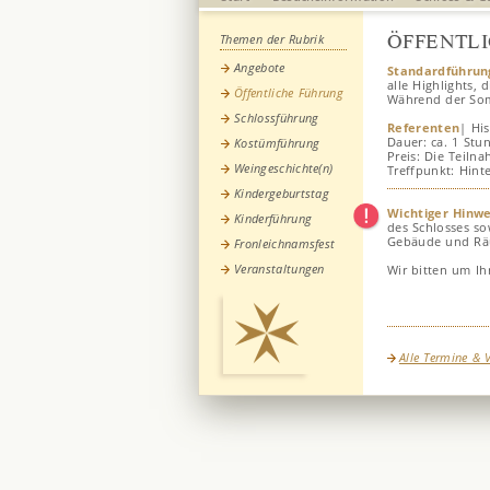
ÖFFENTL
Themen der Rubrik
Angebote
Standardführun
alle Highlights, 
Öffentliche Führung
Während der Som
Schlossführung
Referenten
| His
Dauer: ca. 1 St
Kostümführung
Preis: Die Teilna
Weingeschichte(n)
Treffpunkt: Hint
Kindergeburtstag
Wichtiger Hinwe
Kinderführung
des Schlosses s
Gebäude und Räu
Fronleichnamsfest
Veranstaltungen
Wir bitten um Ih
Alle Termine & 