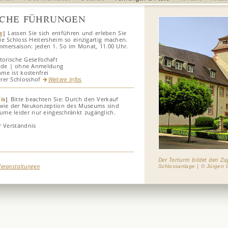
ICHE FÜHRUNGEN
g
|
Lassen Sie sich entführen und erleben Sie
die Schloss Heitersheim so einzigartig machen.
mersaison: jeden 1. So im Monat, 11.00 Uhr.
torische Gesellschaft
unde | ohne Anmeldung
hme ist kostenfrei
erer Schlosshof
Weitere Infos
is
|
Bitte beachten Sie: Durch den Verkauf
owie der Neukonzeption des Museums sind
me leider nur eingeschränkt zugänglich.
r Verständnis
Der Torturm bildet den Zu
Veranstaltungen
Schlossanlage | © Jürgen 