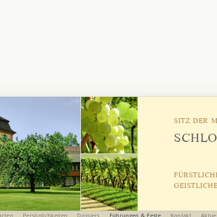
SITZ DER 
SCHLO
FÜRSTLICH
GEISTLICH
arten
Persönlichkeiten
Dossiers
Führungen & Feste
Kontakt
Aktue