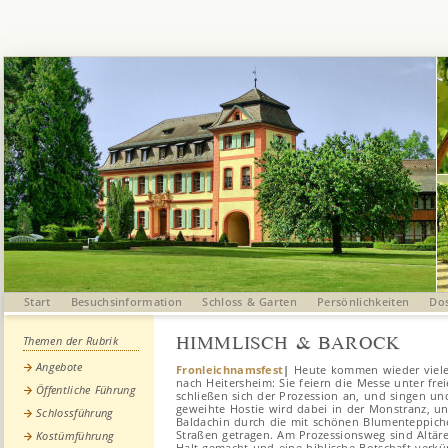
Start
Besuchsinformation
Schloss & Garten
Persönlichkeiten
Dos
HIMMLISCH & BAROCK
Themen der Rubrik
Angebote
Fronleichnamsfest
|
Heute kommen wieder viele
nach Heitersheim: Sie feiern die Messe unter fr
Öffentliche Führung
schließen sich der Prozession an, und singen un
geweihte Hostie wird dabei in der Monstranz, u
Schlossführung
Baldachin durch die mit schönen Blumenteppich
Straßen getragen. Am Prozessionsweg sind Altäre
Kostümführung
Halt gemacht und eine biblische Botschaft verkü