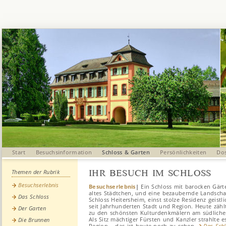
Start
Besuchsinformation
Schloss & Garten
Persönlichkeiten
Dos
IHR BESUCH IM SCHLOSS
Themen der Rubrik
Besuchserlebnis
Besuchserlebnis
|
Ein Schloss mit barocken Gärt
altes Städtchen, und eine bezaubernde Landscha
Das Schloss
Schloss Heitersheim, einst stolze Residenz geistli
seit Jahrhunderten Stadt und Region. Heute zähl
Der Garten
zu den schönsten Kulturdenkmälern am südliche
Als Sitz mächtiger Fürsten und Kanzler strahlte e
Die Brunnen
Region – das ist heute noch zu sehen.
Das Sch