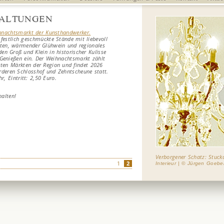
ALTUNGEN
hnachtsmarkt der Kunsthandwerker.
 festlich geschmückte Stände mit liebevoll
kten, wärmender Glühwein und regionales
en Groß und Klein in historischer Kulisse
Genießen ein. Der Weihnachtsmarkt zählt
ten Märkten der Region und findet 2026
rderen Schlosshof
und Zehntscheune
statt.
r, Eintritt: 2,50 Euro.
alten!
Verborgener Schatz: Stuckd
1
2
Interieur | © Jürgen Goebe