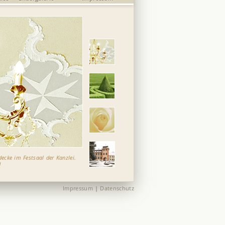
ecke im Festsaal der Kanzlei.
l
Impressum
|
Datenschutz